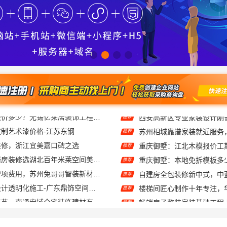
制艺术漆价格-江苏东钢
推荐
装修，浙江宜美嘉口碑之选
重庆御墅：江北木模报价工
推荐
荆州装修公司婚房装修选湖北百年米莱空间美学装饰材料有限公司
重庆御墅：本地免拆模板多
推荐
装饰毛坯房零增项费用，苏州兔哥哥智装新材料预算精确可控
推荐
广东正规室内设计透明化施工-广东鼎饰空间装饰工程有限公司
楼梯间匠心制作十年专注，
推荐
正规装饰公司工艺，南通宏域全宅装饰建材有限公司
推荐
干糕点 零食产品丰富多样
推荐
大连考研一对一辅导班学费多少钱 社科赛斯考研专业辅导机构
推荐