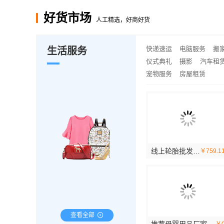
大连mpacc
推荐
好货市场
欣果铺子 品质
推荐
人工精选，好商好货
推荐
推荐
快递速运
电脑服务
搬
生活服务
仪式典礼
摄影
汽车租
宠物服务
房屋租赁
零百味低成本零食硬折扣适配全场景，河南零百味供应链有限公司助力加盟
河南零百味供应链有限公司全程护航零食硬折扣线上线下联动
濮阳装修推荐河南璟臻环保建材有限公司，本地深耕更放心
线上轮胎批发品牌哪里买？湖北省腾冠畅实业贸易有限公司正品直供
￥3.01
￥7.81
￥0
￥759.1
查看全部