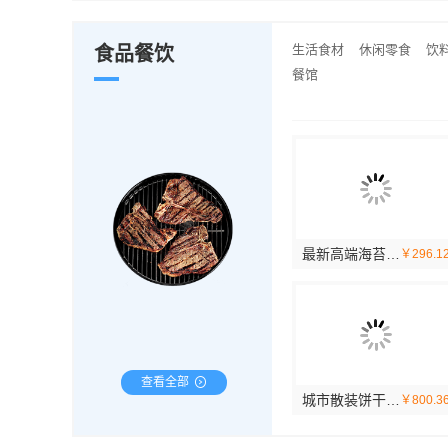
生活食材
休闲零食
饮
食品餐饮
餐馆
网红果冻囤货推荐，零食大明星美味相伴
零食大明星：城市散装饼干哪家好？认准独特口感与创新工艺！
最新高端海苔连锁店，零食大明星高端海苔品质
￥337.55
￥487.28
￥296.1
查看全部
热门便宜零食新鲜首选，零食大明星性价比高
热门解馋饼干选购零食大明星，好吃不将就
城市散装饼干哪家好？试试零食大明星饼干，创意美味两不误
￥637.18
￥996.52
￥800.3