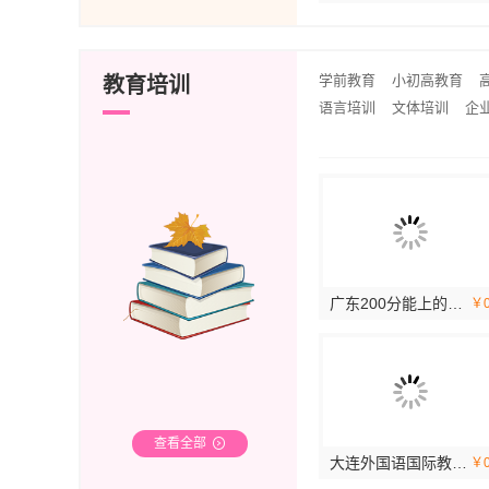
学前教育
小初高教育
教育培训
语言培训
文体培训
企
大连MPAcc专业辅导班哪家老师好-社科赛斯
大连考研在线辅导 社科赛斯考研题目解析
广东200分能上的专科院校地址-北京理工大学珠海学院继教院
￥0
￥0
￥
查看全部
大连在职mba联考培训班学费多少钱 社科赛斯MBA考研全程规划
大连MBA在职考研报考费用-社科赛斯
大连外国语国际教育学院今日信息地址
￥0
￥0
￥