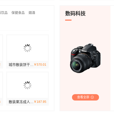
料饮品
保健食品
烟酒
数码科技
城市散装饼干哪家好？选零食大明星
2
￥570.01
查看全部
散装果冻成人优选零食大明星
6
￥187.95