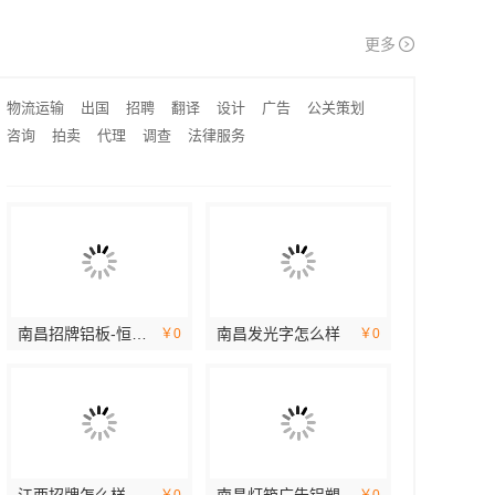
知名轮胎平台价格 - 湖北省腾冠畅实业贸易有限公司
新昌畅销家庭装修，浙江宜美嘉装饰工程有限公司建材家具灯具一站配齐
更多
嘉兴家美建材
西安高新区专业家装设计刚需房售后完善 居安天成
物流运输
出国
招聘
翻译
设计
广告
公关策划
咨询
拍卖
代理
调查
法律服务
南昌招牌铝板-恒辉广告
南昌发光字怎么样
￥0
￥0