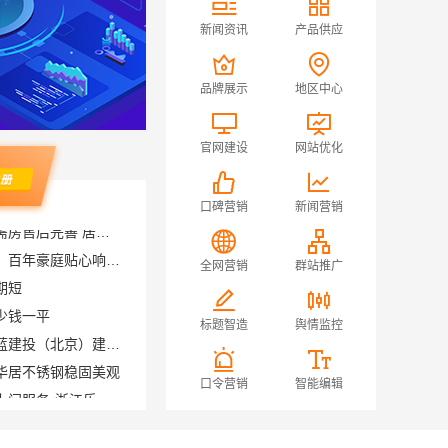
新闻资讯
产品供应
品牌展示
地区中心
官网建设
网站优化
口碑营销
新闻营销
苏州相城靠谱家装就近服务，百年豪庭贴心响应您的需求
期短
全网营销
群站推广
少钱一平
自建房全包装修新中式，中蓝建投（北京）建设有限公司武功分公司风格独特
标题智造
舆情监控
华居不锈钢稳固美观
畅销房子整装家装基础工程上门服务-浙江乐享新材料
口令营销
智能编辑
大连MPAcc培训-社科赛斯会计专硕考研题目解析
推荐轮胎平台优势，湖北省腾冠畅实业贸易有限公司引领