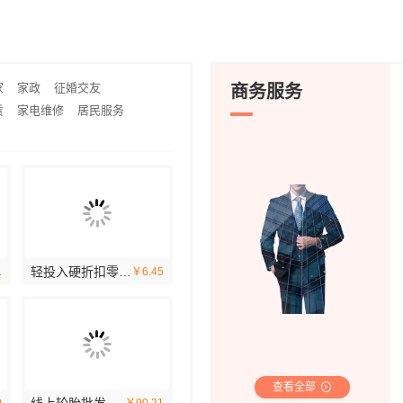
辅导机构怎么选-社科赛斯
推荐
优良跟随全球潮流
推荐
大连考研全程班有哪些 社科赛斯考研定制专业辅导规划
南湖区精装房装修怎么样-
推荐
无锡旧房硬装报价多少？无锡亿莱居装饰工程材料有限公司为您提供参考
推荐
家
家政
征婚交友
商务服务
赁
家电维修
居民服务
洛阳装饰费用透明吗？河南璟臻环保建材有限公司为您详解
轻投入硬折扣零食长久经营，河南零百味供应链有限公司全程护航盈利
江西乡村振兴工地-恒辉广告
江西水晶字多少钱
1
￥0
￥6.45
￥0
￥0
查看全部