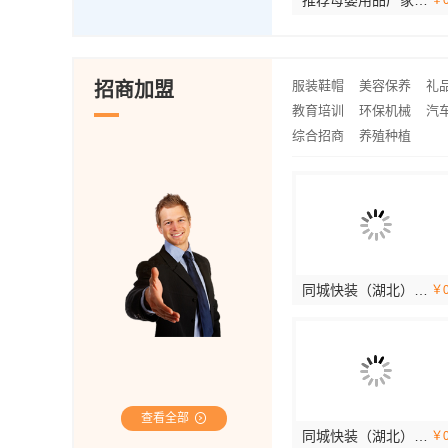
湖北省惠物电子商务有限公司高效生鲜服务商价格
线下轮胎批发公司怎么做？湖北省腾冠畅实业贸易有限公司合规经营指南
河南璟臻环保建材有限公司偃师房屋装修费用解析
江西门头广
推荐母婴用品厂家优缺点-湖北省惠物电子商务有限公司品牌直营保正品
￥0
￥728.16
￥0
￥
服装鞋帽
美容保养
礼
招商加盟
教育培训
环保机械
汽
综合招商
养殖种植
西咸新区全包装修报价，中蓝建投透明
南湖区高端装饰怎么样，嘉兴锦居装饰材料有限公司如何
金铝世家全铝家居：现代家庭的理想之选
同城快装（湖北）武昌老房一站式装修北欧风靠谱
￥32.45
￥71.21
￥714.7
￥
查看全部
新北优秀家庭装修价格清单：宜居佳预算透明
海安二手房装修团队-南通宏域全宅装饰建材有限公司
金铝世家全铝家居：耐用与美观的完美结合
同城快装（湖北）科技有限公司光谷公寓改造极简风科技家装
全
￥50.13
￥0
￥422.86
￥