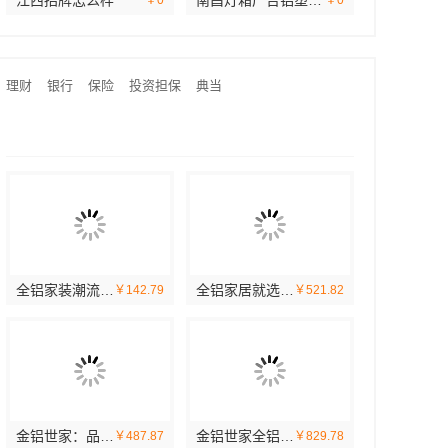
江西招牌怎么样
南昌灯箱广告铝塑板-恒辉广告
￥0
￥0
理财
银行
保险
投资担保
典当
全铝家装潮流：金铝世家引领行业变革
全铝家居就选金铝世家：坚固又时尚
￥142.79
￥521.82
金铝世家：品质生活的开始
金铝世家全铝家居：品质生活从此开始
￥487.87
￥829.78