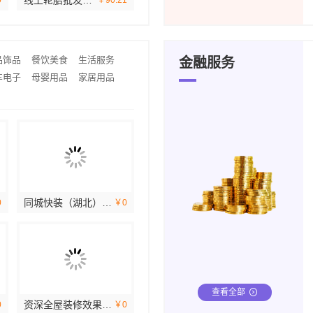
告多少钱
线上轮胎批发品牌哪里买选湖北省腾冠畅实业贸易有限公司
南昌企业文化墙-南昌恒辉广告
江西校园文化墙哪家好-南昌恒辉广告
0
￥0
￥90.21
￥0
￥0
品饰品
餐饮美食
生活服务
金融服务
车电子
母婴用品
家居用品
金铝世家全铝整装：定制专属你的理想家
同城快装（湖北）科技有限公司：武昌拎包入住改造智能家装省心
金铝世家全铝整装：全屋定制更省心
金铝世家全铝整装：现代简约风格典范
0
￥301.14
￥0
￥394.28
￥450.7
查看全部
铝家居*：金铝世家的专业实力
资深全屋装修效果图分享-南通宏域全宅装饰建材
金铝世家全铝家居：轻奢风格新选择
金铝世家全铝整装：环保与美观兼得
0
￥825.21
￥0
￥432.8
￥292.86