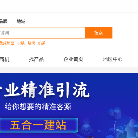
品牌
地域
搜索
集成墙面
火锅
烧烤
奶茶
商机
找产品
企业黄页
地区中心